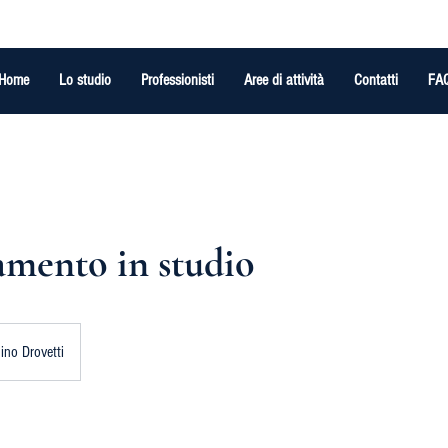
Home
Lo studio
Professionisti
Aree di attività
Contatti
FA
mento in studio
ino Drovetti