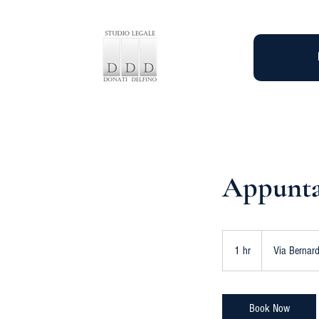
Appunta
1 hr
1
Via Bernard
h
Book Now