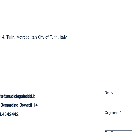
14, Turin, Metropolitan City of Turin, Italy
Nome
*
ria@studiolegaleddd.it
 Bernardino Drovetti 14
Cognome
*
1.4342442