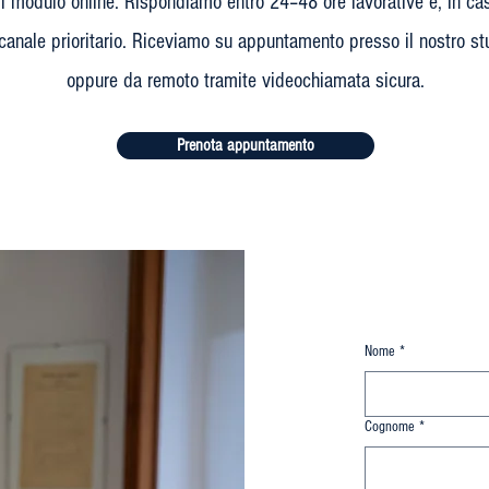
l modulo online. Rispondiamo entro 24–48 ore lavorative e, in cas
canale prioritario. Riceviamo su appuntamento presso il nostro stu
oppure da remoto tramite videochiamata sicura.
Prenota appuntamento
Nome
*
Cognome
*