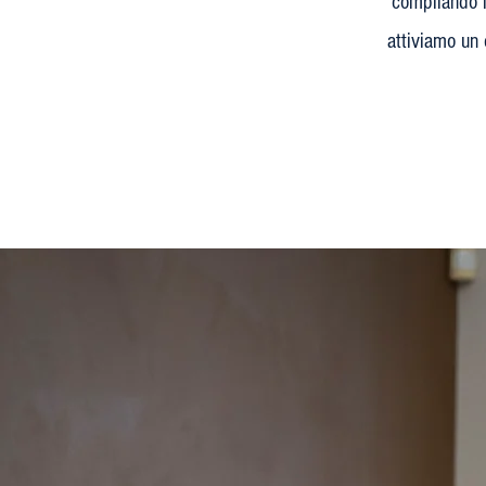
compilando i
attiviamo un 