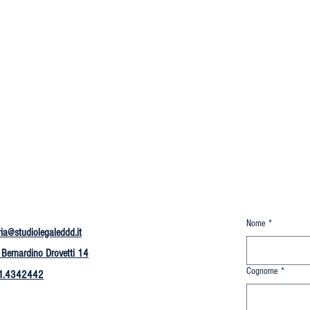
Nome
*
ria@studiolegaleddd.it
 Bernardino Drovetti 14
Cognome
*
1.4342442