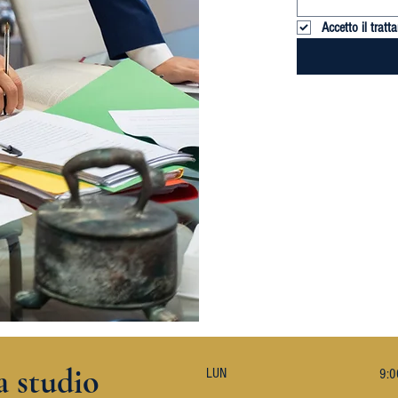
Accetto il trat
a studio
LUN
9:0